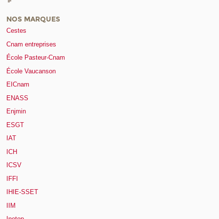
NOS MARQUES
Cestes
Cnam entreprises
École Pasteur-Cnam
École Vaucanson
EICnam
ENASS
Enjmin
ESGT
IAT
ICH
ICSV
IFFI
IHIE-SSET
IIM
Inetop