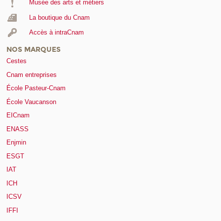
Musée des arts et métiers
La boutique du Cnam
Accès à intraCnam
NOS MARQUES
Cestes
Cnam entreprises
École Pasteur-Cnam
École Vaucanson
EICnam
ENASS
Enjmin
ESGT
IAT
ICH
ICSV
IFFI