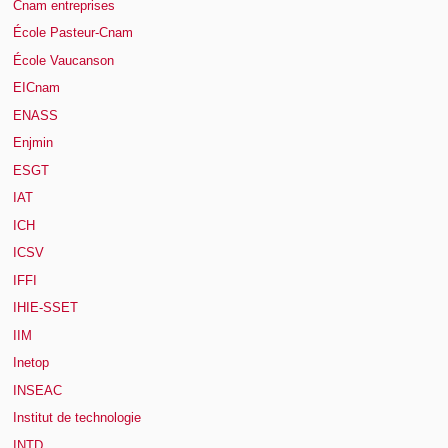
Cnam entreprises
École Pasteur-Cnam
École Vaucanson
EICnam
ENASS
Enjmin
ESGT
IAT
ICH
ICSV
IFFI
IHIE-SSET
IIM
Inetop
INSEAC
Institut de technologie
INTD