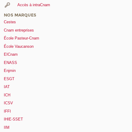
Accès à intraCnam
NOS MARQUES
Cestes
Cnam entreprises
École Pasteur-Cnam
École Vaucanson
EICnam
ENASS
Enjmin
ESGT
IAT
ICH
ICSV
IFFI
IHIE-SSET
IIM