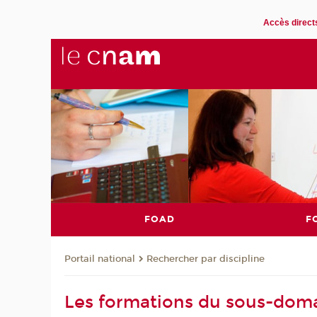
Accès direct
FOAD
F
Rechercher par discipline
Portail national
Les formations du sous-doma