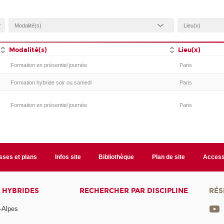
Modalité(s)
Lieu(x)
Formation en présentiel journée
Paris
Formation hybride soir ou samedi
Paris
Formation en présentiel journée
Paris
sses et plans
Infos site
Bibliothèque
Plan de site
Accessi
 HYBRIDES
RECHERCHER PAR DISCIPLINE
RÉS
-Alpes