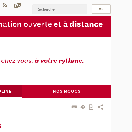
ation ouverte
et à dist
ance
z
chez vous,
à votre rythme.
PLINE
NOS MOOCS
s