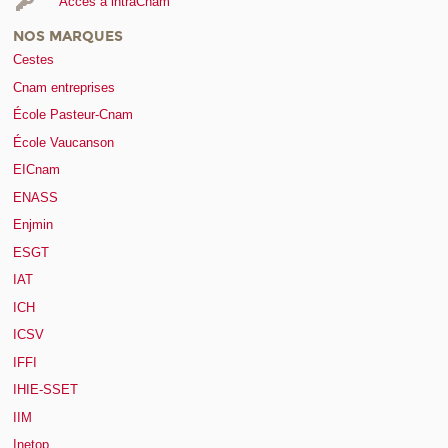
Accès à intraCnam
NOS MARQUES
Cestes
Cnam entreprises
École Pasteur-Cnam
École Vaucanson
EICnam
ENASS
Enjmin
ESGT
IAT
ICH
ICSV
IFFI
IHIE-SSET
IIM
Inetop