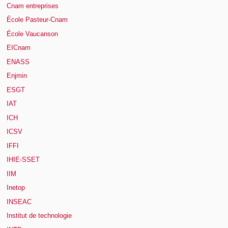
Cnam entreprises
École Pasteur-Cnam
École Vaucanson
EICnam
ENASS
Enjmin
ESGT
IAT
ICH
ICSV
IFFI
IHIE-SSET
IIM
Inetop
INSEAC
Institut de technologie