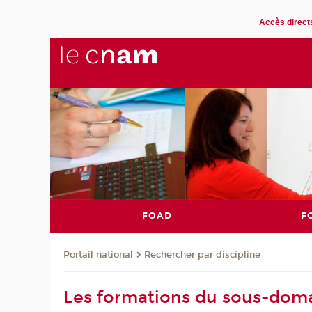
Accès direct
FOAD
F
Rechercher par discipline
Portail national
Les formations du sous-doma