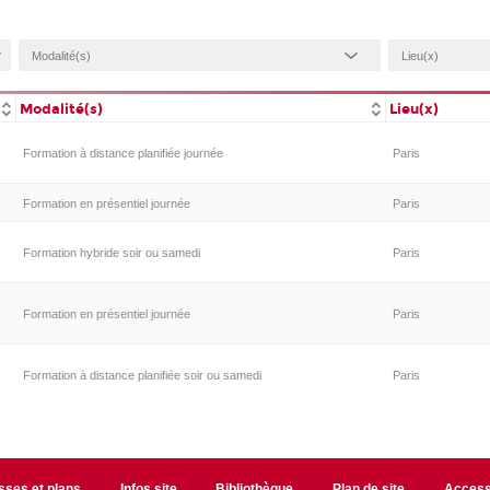
Modalité(s)
Lieu(x)
Formation à distance planifiée journée
Paris
Formation en présentiel journée
Paris
Formation hybride soir ou samedi
Paris
Formation en présentiel journée
Paris
Formation à distance planifiée soir ou samedi
Paris
sses et plans
Infos site
Bibliothèque
Plan de site
Accessi