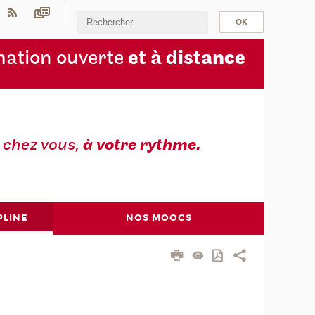
ation ouverte
et à dist
ance
z
chez vous,
à votre rythme.
PLINE
NOS MOOCS