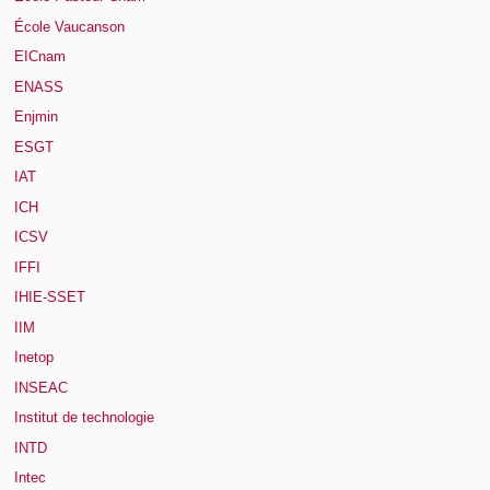
École Vaucanson
EICnam
ENASS
Enjmin
ESGT
IAT
ICH
ICSV
IFFI
IHIE-SSET
IIM
Inetop
INSEAC
Institut de technologie
INTD
Intec