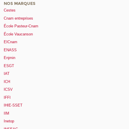
NOS MARQUES
Cestes
Cnam entreprises
École Pasteur-Cnam
École Vaucanson
EICnam
ENASS
Enjmin
ESGT
IAT
ICH
ICSV
IFFI
IHIE-SSET
IIM
Inetop