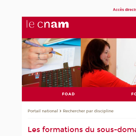
Accès direct
FOAD
F
Rechercher par discipline
Portail national
Les formations du sous-do