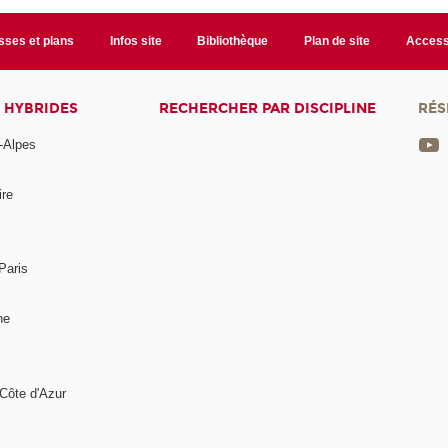
sses et plans
Infos site
Bibliothèque
Plan de site
Accessi
 HYBRIDES
RECHERCHER PAR DISCIPLINE
RÉS
-Alpes
ire
Paris
ne
Côte d'Azur