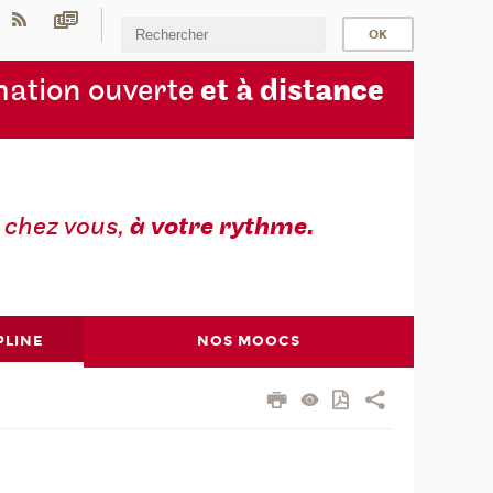
ation ouverte
et à dist
ance
z
chez vous,
à votre rythme.
PLINE
NOS MOOCS