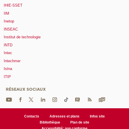
IHIE-SSET
IIM
Inetop
INSEAC
Institut de technologie
INTD
Intec
Intechmer
Istna
ITIP
RÉSEAUX SOCIAUX
Contacts
Adresses et plans
Infos site
Bibliothèque
Plan de site
Accessibilité: non conforme