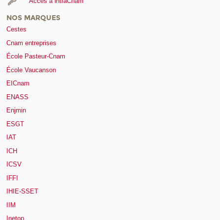
Accès à intraCnam
NOS MARQUES
Cestes
Cnam entreprises
École Pasteur-Cnam
École Vaucanson
EICnam
ENASS
Enjmin
ESGT
IAT
ICH
ICSV
IFFI
IHIE-SSET
IIM
Inetop