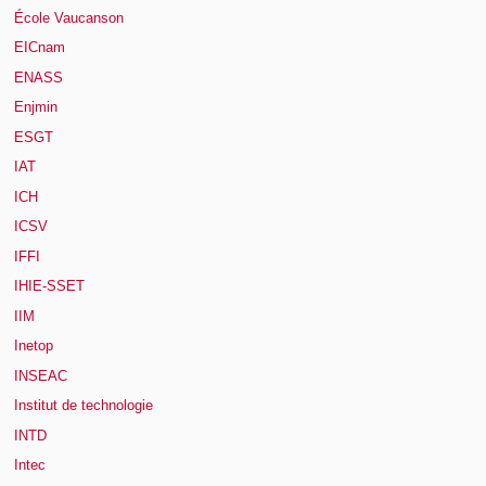
École Vaucanson
EICnam
ENASS
Enjmin
ESGT
IAT
ICH
ICSV
IFFI
IHIE-SSET
IIM
Inetop
INSEAC
Institut de technologie
INTD
Intec