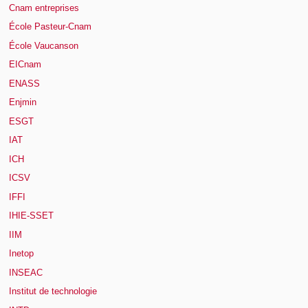
Cnam entreprises
École Pasteur-Cnam
École Vaucanson
EICnam
ENASS
Enjmin
ESGT
IAT
ICH
ICSV
IFFI
IHIE-SSET
IIM
Inetop
INSEAC
Institut de technologie