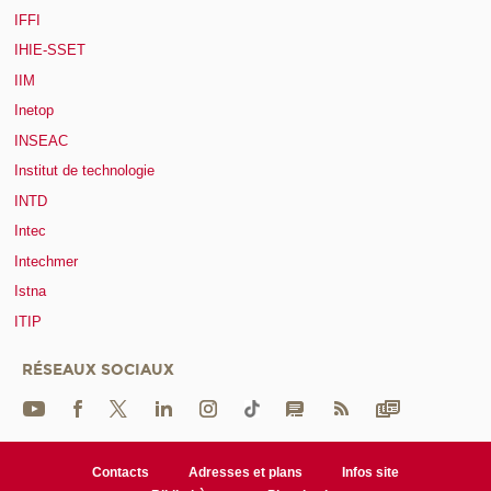
IFFI
IHIE-SSET
IIM
Inetop
INSEAC
Institut de technologie
INTD
Intec
Intechmer
Istna
ITIP
RÉSEAUX SOCIAUX
Contacts
Adresses et plans
Infos site