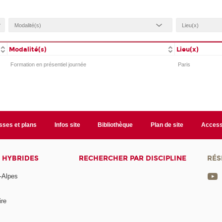
Modalité(s)
Lieu(x)
Formation en présentiel journée
Paris
sses et plans
Infos site
Bibliothèque
Plan de site
Accessi
 HYBRIDES
RECHERCHER PAR DISCIPLINE
RÉS
-Alpes
ire