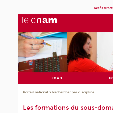
Accès direct
FOAD
F
Rechercher par discipline
Portail national
Les formations du sous-dom