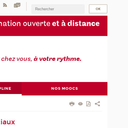
ation ouverte
et à dist
ance
z
chez vous,
à votre rythme.
PLINE
NOS MOOCS
iaux