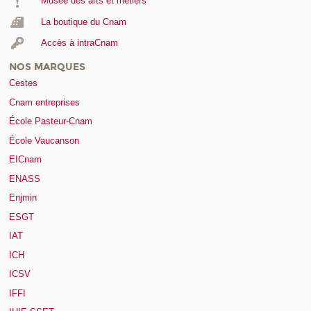
Musée des arts et métiers
La boutique du Cnam
Accès à intraCnam
NOS MARQUES
Cestes
Cnam entreprises
École Pasteur-Cnam
École Vaucanson
EICnam
ENASS
Enjmin
ESGT
IAT
ICH
ICSV
IFFI