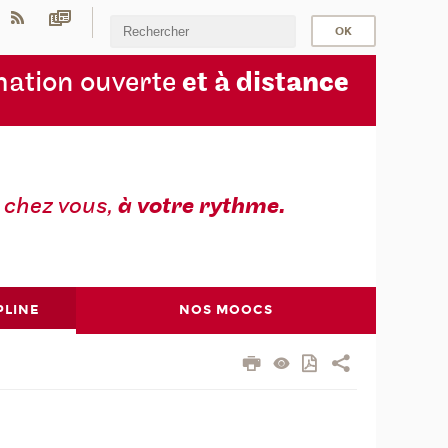
ation ouverte
et à dist
ance
z
chez vous,
à votre rythme.
PLINE
NOS MOOCS