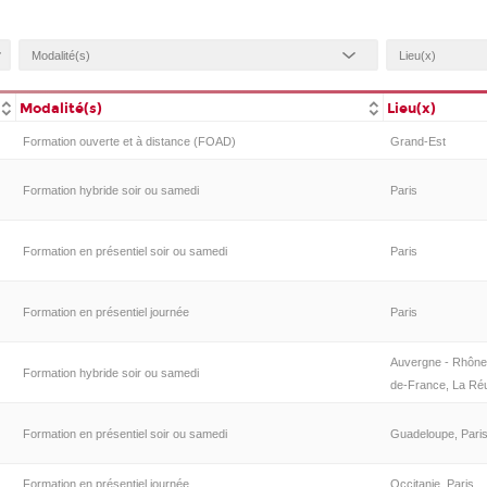
Modalité(s)
Lieu(x)
Formation ouverte et à distance (FOAD)
Grand-Est
Formation hybride soir ou samedi
Paris
Formation en présentiel soir ou samedi
Paris
Formation en présentiel journée
Paris
Auvergne - Rhône-
Formation hybride soir ou samedi
de-France, La Réun
Formation en présentiel soir ou samedi
Guadeloupe, Pari
Formation en présentiel journée
Occitanie, Paris