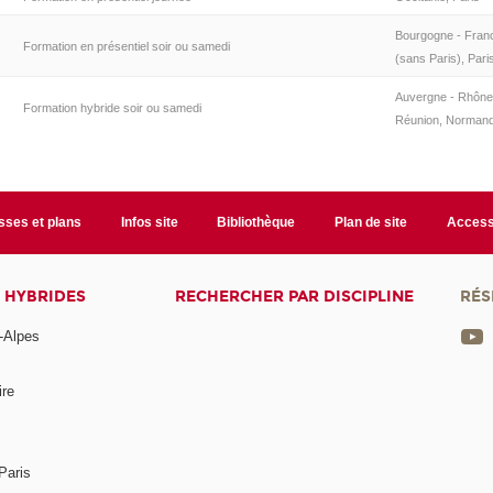
Bourgogne - Fran
Formation en présentiel soir ou samedi
(sans Paris), Pari
Auvergne - Rhône-
Formation hybride soir ou samedi
Réunion, Normandi
sses et plans
Infos site
Bibliothèque
Plan de site
Accessi
 HYBRIDES
RECHERCHER PAR DISCIPLINE
RÉS
-Alpes
ire
Paris