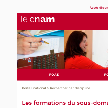
Accès direct
FOAD
F
Rechercher par discipline
Portail national
Les formations du sous-doma