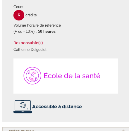
Cours
6
crédits
Volume horaire de référence
(+ ou - 10%) :
50 heures
Responsable(s)
Catherine Delgoulet
École
de
la
Santé
Accessible à distance