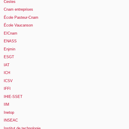
Cestes
Cnam entreprises
École Pasteur-Cnam
École Vaucanson
EICnam
ENASS
Enjmin
ESGT
IAT
ICH
ICSV
IFFI
IHIE-SSET
IIM
Inetop
INSEAC
Institut de technologie