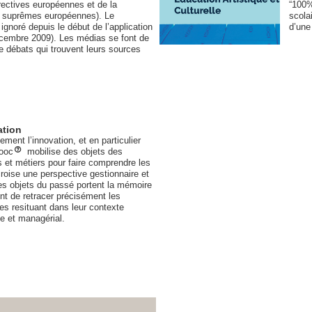
rectives européennes et de la
“100%
s suprêmes européennes). Le
scola
gnoré depuis le début de l’application
d’une
écembre 2009). Les médias se font de
e débats qui trouvent leurs sources
ation
ent l’innovation, et en particulier
mooc
mobilise des objets des
 et métiers pour faire comprendre les
croise une perspective gestionnaire et
es objets du passé portent la mémoire
ent de retracer précisément les
es resituant dans leur contexte
ue et managérial.