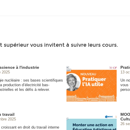
 supérieur vous invitent à suivre leurs cours.
science à l'industrie
Prati
e 2025
13 oc
gie nucléaire : ses bases scientifiques
Un n
a production d’électricité bas-
vous 
trielles et les défis à relever.
perso
 travail
MOOC
Cultu
mbre 2025
26 se
croissant en droit du travail interne