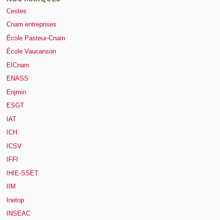
Cestes
Cnam entreprises
École Pasteur-Cnam
École Vaucanson
EICnam
ENASS
Enjmin
ESGT
IAT
ICH
ICSV
IFFI
IHIE-SSET
IIM
Inetop
INSEAC